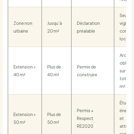
Seuil p
Zone non
Jusqu’à
Déclaration
vigilan
urbaine
20 m²
préalable
contra
locales
Archit
obligat
Extension >
Plus de
Permis de
surfac
40 m²
40 m²
construire
totale 
m²
Études
Permis +
énergé
Extension >
Plus de
Respect
et
50 m²
50 m²
RE2020
attest
requis