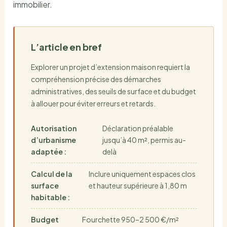
immobilier.
L’article en bref
Explorer un projet d’extension maison requiert la
compréhension précise des démarches
administratives, des seuils de surface et du budget
à allouer pour éviter erreurs et retards.
Autorisation
Déclaration préalable
d’urbanisme
jusqu’à 40 m², permis au-
adaptée :
delà
Calcul de la
Inclure uniquement espaces clos
surface
et hauteur supérieure à 1,80 m
habitable :
Budget
Fourchette 950–2 500 €/m²