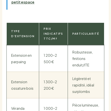
petit espace
PRIX
TYPE
INDICATIFS
PARTICULARITÉ
D’EXTENSION
TTC/M²
Robustesse,
Extension en
1 200–2
finitions
parpaing
500 €
enduit/ITE
Légèreté et
Extension
1 300–2
rapidité, idéal
ossature bois
200 €
surplombs
Pièce lumineuse,
Véranda
1 000–2