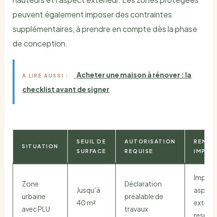
peuvent également imposer des contraintes
supplémentaires, à prendre en compte dès la phase
de conception.
Acheter une maison à rénover : la
A LIRE AUSSI :
checklist avant de signer
SEUIL DE
AUTORISATION
REMAR
SITUATION
SURFACE
REQUISE
IMPOR
Impact
Zone
Déclaration
Jusqu’à
aspect
urbaine
préalable de
40 m²
extérie
avec PLU
travaux
respec