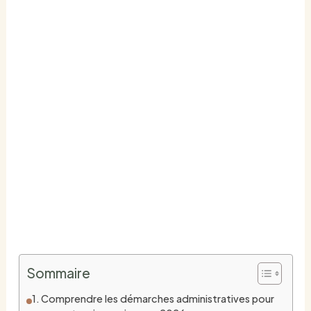
Construire une
extension de maison :
permis, surfaces et
budget
PAR
JULIEN MERCIER
/
JUIN 9, 2026
ACCUEIL
MAISON & RÉNOVATION
CONSTRUIRE UNE EXTENSION DE MAISON :
PERMIS, SURFACES ET BUDGET
Sommaire
Comprendre les démarches administratives pour