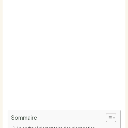
Les diagnostics
obligatoires pour
vendre un logement
en 2026
PAR
JULIEN MERCIER
/
JUIN 28, 2026
ACCUEIL
IMMOBILIER & INVESTISSEMENT
LES DIAGNOSTICS OBLIGATOIRES POUR VENDRE
UN LOGEMENT EN 2026
Sommaire
Le cadre réglementaire des diagnostics