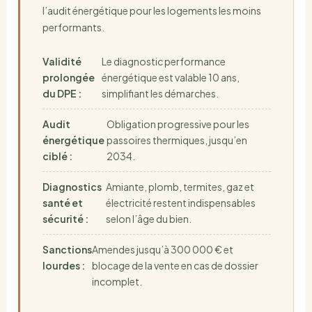
l’audit énergétique pour les logements les moins
performants.
Validité
Le diagnostic performance
prolongée
énergétique est valable 10 ans,
du DPE :
simplifiant les démarches.
Audit
Obligation progressive pour les
énergétique
passoires thermiques, jusqu’en
ciblé :
2034.
Diagnostics
Amiante, plomb, termites, gaz et
santé et
électricité restent indispensables
sécurité :
selon l’âge du bien.
Sanctions
Amendes jusqu’à 300 000 € et
lourdes :
blocage de la vente en cas de dossier
incomplet.