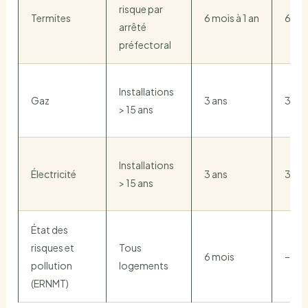
risque par
Termites
6 mois à 1 an
6 mo
arrêté
préfectoral
Installations
Gaz
3 ans
3 an
> 15 ans
Installations
Électricité
3 ans
3 an
> 15 ans
État des
risques et
Tous
6 mois
–
pollution
logements
(ERNMT)