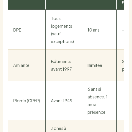
PRÉ
Tous
logements
DPE
10 ans
–
(sauf
exceptions)
Bâtiments
Suivi
Amiante
Illimitée
avant 1997
péri
6 ans si
absence, 1
Plomb (CREP)
Avant 1949
an si
présence
Zones à